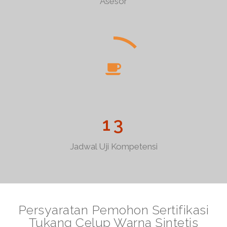
Asesor
1
3
Jadwal Uji Kompetensi
Persyaratan Pemohon Sertifikasi
Tukang Celup Warna Sintetis